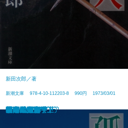
新田次郎／著
新潮文庫 978-4-10-112203-8 990円 1973/03/01
西郷と大久保
惜別
冬の旅
気まぐれ指数
新史 太閤記〔上〕
新史 太閤記〔下〕
塩狩峠
砂の器〔下〕
砂の器〔上〕
孤高の人〔上〕
孤高の人〔下〕
山本五十六〔上〕
山本五十六〔下〕
谷間の百合
時間の習俗
二十世紀旗手
額田女王
影の地帯
グッド・バイ
ひとごろし