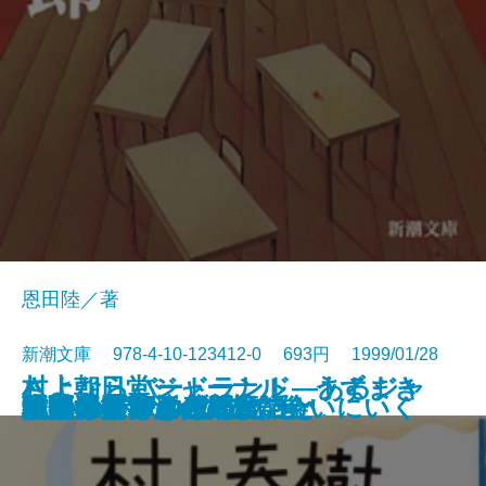
恩田陸／著
新潮文庫 978-4-10-123412-0 693円 1999/01/28
村上朝日堂ジャーナル うずまき
さよならバードランド―あるジャ
舞姫通信
きのね〔上〕
きのね〔下〕
「死の医学」への日記
いまなぜ青山二郎なのか
水無月の墓
死んでも忘れない
球形の季節
村上春樹、河合隼雄に会いにいく
朱夏
私たちが好きだったこと
女文士
幻色江戸ごよみ
ホワイトアウト
陋巷に在り〔4〕徒の巻
トリエステの坂道
団欒
大人のための残酷童話
猫のみつけかた
ズ・ミュージシャンの回想―