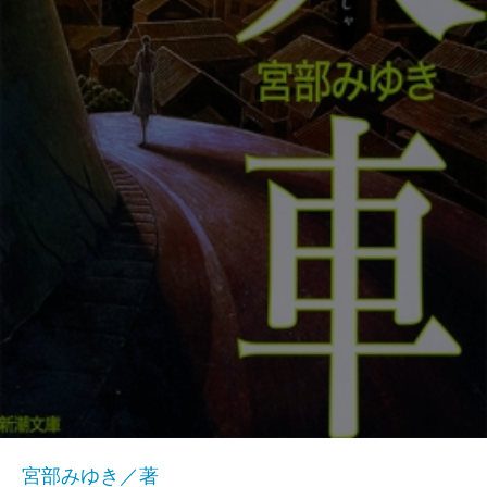
宮部みゆき／著