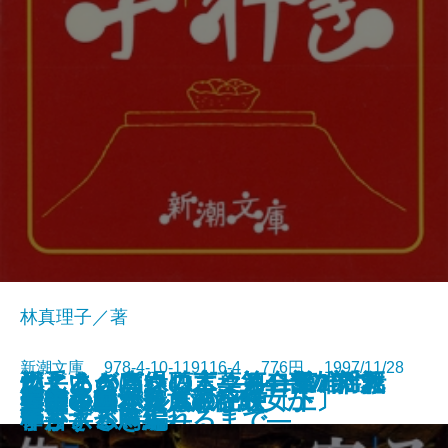
林真理子／著
新潮文庫 978-4-10-119116-4 776円 1997/11/28
燃えあがる緑の木―第二部 揺れ
燃えあがる緑の木―第一部 「救
こころの声を聴く―河合隼雄対話
両手いっぱいの言葉―413のアフ
ねじまき鳥クロニクル―第1部 泥
ねじまき鳥クロニクル―第2部
火車
再生の朝
不実な美女か貞淑な醜女か
薬指の標本
予告された殺人の記録
空の色紙
素晴らしき家族旅行
ストックホルムの密使〔上〕
ストックホルムの密使〔下〕
雀の手帖
人びとのかたち
ムーン・パレス
晏子〔三〕
晏子〔四〕
動く―
い主」が殴られるまで―
集―
ォリズム―
棒かささぎ編―
予言する鳥編―