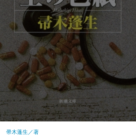
帚木蓬生／著