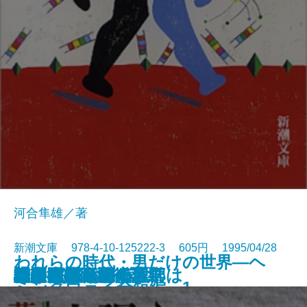
河合隼雄／著
新潮文庫 978-4-10-125222-3 605円 1995/04/28
われらの時代・男だけの世界―ヘ
鹽壺の匙
みいら採り猟奇譚
草原の記
本所深川ふしぎ草紙
三たびの海峡
そこに僕はいた
こうばしい日々
或る女
働きざかりの心理学
ふるさとへ廻る六部は
神の火〔上〕
神の火〔下〕
桜田門外ノ変〔上〕
桜田門外ノ変〔下〕
新版 貧困旅行記
幽霊たち
放課後の音符
ふつうがえらい
龍は眠る
ミングウェイ全短編 1―