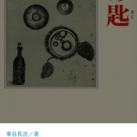
車谷長吉／著