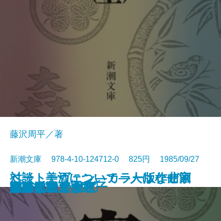
藤沢周平／著
新潮文庫 978-4-10-124712-0 825円 1985/09/27
ベートーヴェン―カラー版作曲家
対談 美酒について―人はなぜ酒
たくさんのタブー
なりそこない王子
おみそれ社会
冬の派閥
男の系譜
夜のかくれんぼ
ノックの音が
密謀〔上〕
密謀〔下〕
闇の穴
吉里吉里人〔上〕
吉里吉里人〔中〕
吉里吉里人〔下〕
おせん
盗賊会社
エヌ氏の遊園地
羆
男どき女どき
の生涯―
を語るか―