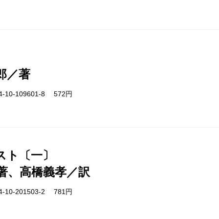
郎／著
-10-109601-8 572円
スト〔一〕
著、高橋義孝／訳
-10-201503-2 781円