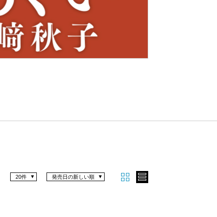
Nex
t
20件
発売日の新しい順