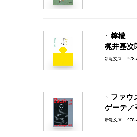
檸檬
梶井基次
新潮文庫 978-4
ファウ
ゲーテ／
新潮文庫 978-4