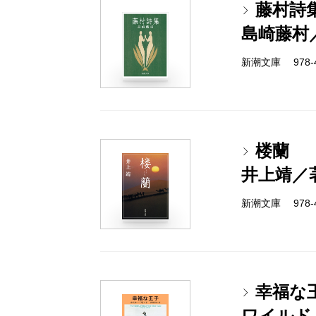
藤村詩
島崎藤村
新潮文庫 978-4
楼蘭
井上靖／
新潮文庫 978-4
幸福な
ワイルド