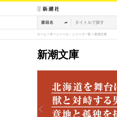
ホーム
>
本
>
レーベル・シリーズ一覧
>
新潮文庫
新潮文庫