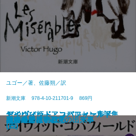
ユゴー／著、佐藤朔／訳
新潮文庫 978-4-10-211701-9 869円
おやゆび姫―アンデルセン童話集
デイヴィッド・コパフィールド
デイヴィッド・コパフィールド
デイヴィッド・コパフィールド
デイヴィッド・コパフィールド
桜の園・三人姉妹
レ・ミゼラブル〔三〕
レ・ミゼラブル〔四〕
俘虜記
白雪姫―グリム童話集I―
海からの贈物
レ・ミゼラブル〔二〕
アメリカン・スクール
レ・ミゼラブル〔一〕
砂の上の植物群
風濤
エミリーはのぼる
娼婦の部屋・不意の出来事
夏の終り
虚空遍歴〔下〕
(II)―
(四)
(三)
(二)
(一)