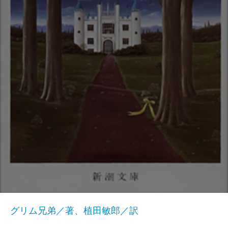
グリム兄弟／著、植田敏郎／訳