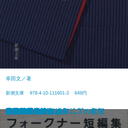
幸田文／著
新潮文庫 978-4-10-111601-3 649円
マンスフィールド短編集
太陽の季節
赤と黒〔上〕
ポー詩集
マノン・レスコー
郷愁
智恵子抄
草の花
夜間飛行
父・こんなこと
フォークナー短編集
細雪〔上〕
細雪〔中〕
細雪〔下〕
大和路・信濃路
野菊の墓
西部戦線異状なし
シャーロック・ホームズの叡智
人間について
サンクチュアリ