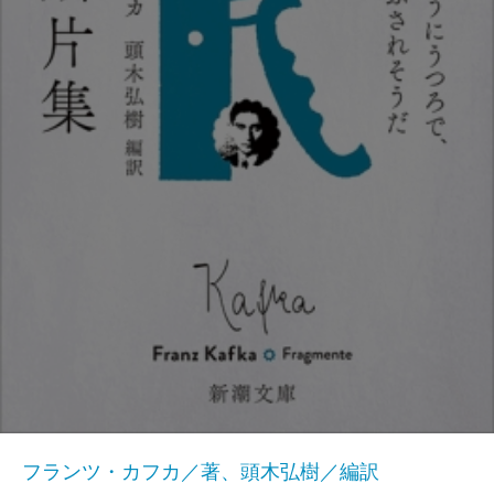
フランツ・カフカ／著、頭木弘樹／編訳