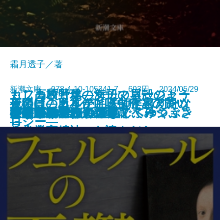
霜月透子／著
新潮文庫 978-4-10-105341-7 693円 2024/05/29
もし高校野球の女子マネージャー
カフカ断片集―海辺の貝殻のよう
夜明けのカルテ―医師作家アンソ
最後に「ありがとう」と言えたな
死の貝―日本住血吸虫症との闘い
夜が明ける
がドラッカーの『イノベーション
ひとりでカラカサさしてゆく
ガイズ＆ドールズ
ぼくの哲学
にうつろで、ひと足でふみつぶさ
天狗屋敷の殺人
祈願成就
フェルメールの憂鬱
神の悪手
こころの散歩
ここに物語が
身代りの女
ブラームスはお好き
決定版カフカ短編集
イデアの再臨
公孫龍 巻二 赤龍篇
文庫
電子書籍あり
ロジー―
ら
―
と企業家精神』を読んだら
れそうだ―