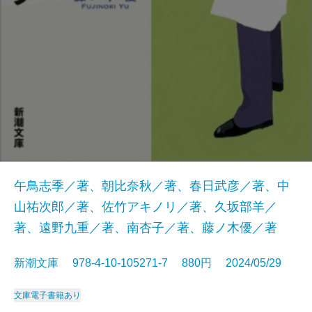
午鳥志季／著、朝比奈秋／著、春日武彦／著、中
山祐次郎／著、佐竹アキノリ／著、久坂部羊／
著、遠野九重／著、南杏子／著、藤ノ木優／著
新潮文庫 978-4-10-105271-7 880円 2024/05/29
文庫
電子書籍あり