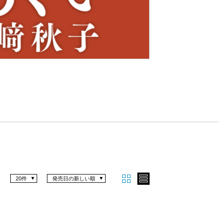
Nex
t
20件
発売日の新しい順