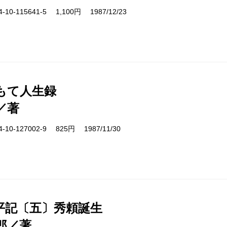
10-115641-5 1,100円 1987/12/23
もて人生録
／著
10-127002-9 825円 1987/11/30
平記〔五〕秀頼誕生
郎／著