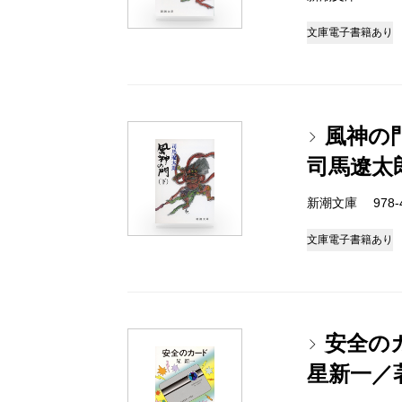
文庫
電子書籍あり
風神の
司馬遼太
新潮文庫 978-4-
文庫
電子書籍あり
安全の
星新一／