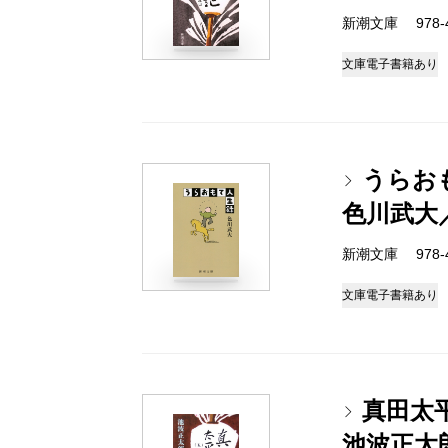
新潮文庫 978-4-
文庫
電子書籍あり
うらお
色川武大
新潮文庫 978-4-
文庫
電子書籍あり
真田太
池波正太