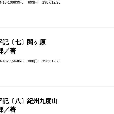
10-109839-5 693円 1987/12/23
平記〔七〕関ヶ原
郎／著
10-115640-8 880円 1987/12/23
平記〔八〕紀州九度山
郎／著