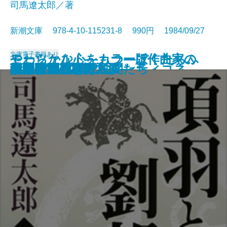
司馬遼太郎／著
新潮文庫 978-4-10-115231-8 990円 1984/09/27
文庫
電子書籍あり
モーツァルト―カラー版作曲家の
やわらかな心をもつ―ぼくたちふ
光る壁画
男の作法
エロチック街道
朝顔草紙
積木の箱〔上〕
積木の箱〔下〕
オイディプス王・アンティゴネ
項羽と劉邦〔上〕
項羽と劉邦〔中〕
項羽と劉邦〔下〕
孤剣 用心棒日月抄
私家版 日本語文法
ユタとふしぎな仲間たち
真田騒動―恩田木工―
同時代ゲーム
笑う月
遠い日の戦争
硫黄島に死す
生涯―
たりの運・鈍・根―