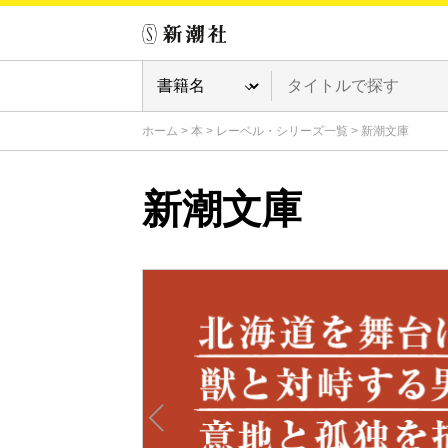
ホーム
>
本
>
レーベル・シリーズ一覧
>
新潮文庫
新潮文庫