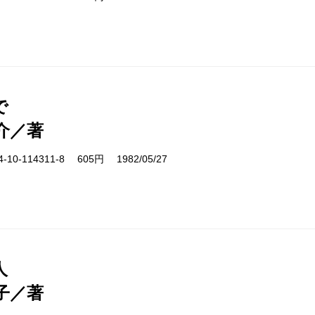
で
介／著
10-114311-8 605円 1982/05/27
人
子／著