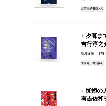
文庫
電子書籍あり
夕暮ま
吉行淳之
新潮文庫 978-4-
文庫
電子書籍あり
恍惚の
有吉佐和