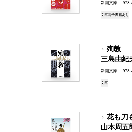
新潮文庫 978-4-
文庫
電子書籍あり
殉教
三島由紀
新潮文庫 978-4-
文庫
花も刀
山本周五