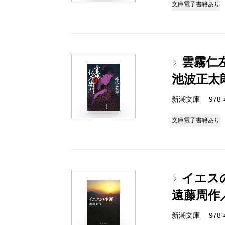
文庫
電子書籍あり
雲霧仁
池波正太
新潮文庫 978-4-
文庫
電子書籍あり
イエス
遠藤周作
新潮文庫 978-4-