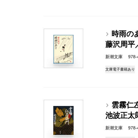
時雨の
藤沢周平
新潮文庫 978-4-
文庫
電子書籍あり
雲霧仁
池波正太
新潮文庫 978-4-