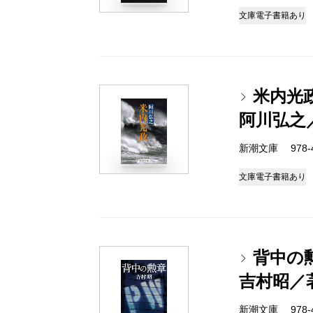
文庫
電子書籍あり
米内光
阿川弘之
新潮文庫 978-4-
文庫
電子書籍あり
背中の
吉村昭／
新潮文庫 978-4-