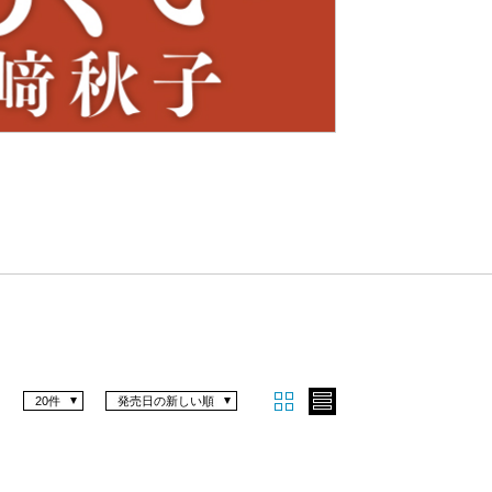
Nex
t
20件
発売日の新しい順