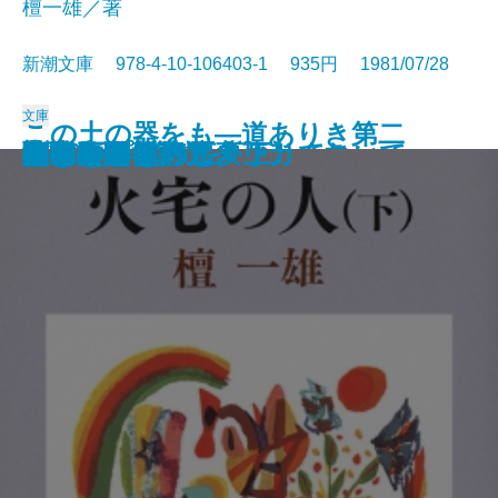
檀一雄／著
新潮文庫 978-4-10-106403-1 935円 1981/07/28
文庫
この土の器をも―道ありき第二
散歩のとき何か食べたくなって
沈黙
彦左衛門外記
エディプスの恋人
聖少女
ブンナよ、木からおりてこい
あんちゃん
お気に召すまま
火宅の人〔上〕
火宅の人〔下〕
だれかさんの悪夢
心に太陽を持て
悲しみの歌
扇野
若き数学者のアメリカ
ケインとアベル〔上〕
ケインとアベル〔下〕
海の史劇
橋のない川 五
部 結婚編―