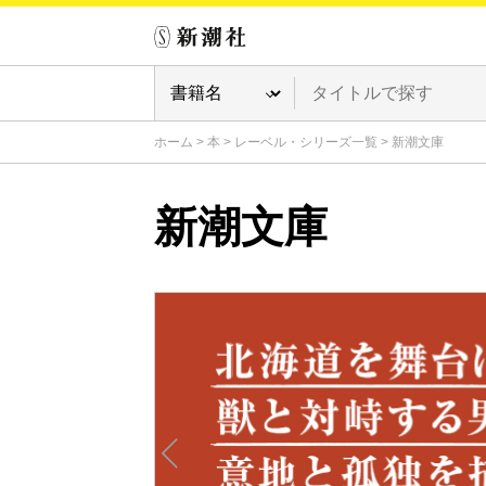
ホーム
>
本
>
レーベル・シリーズ一覧
>
新潮文庫
新潮文庫