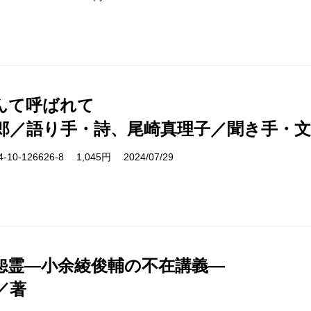
んて呼ばれて
郎／語り手・詩、尾崎真理子／聞き手・文
10-126626-8 1,045円 2024/07/29
怨霊―小余綾俊輔の不在講義―
／著