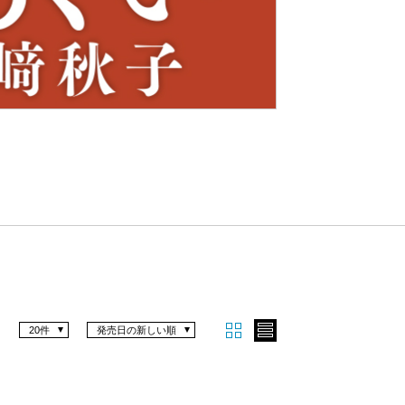
Nex
t
20件
発売日の新しい順