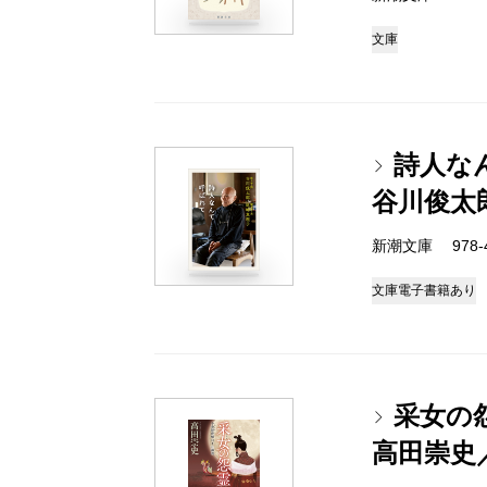
文庫
詩人な
谷川俊太
新潮文庫 978-4-
文庫
電子書籍あり
采女の
高田崇史