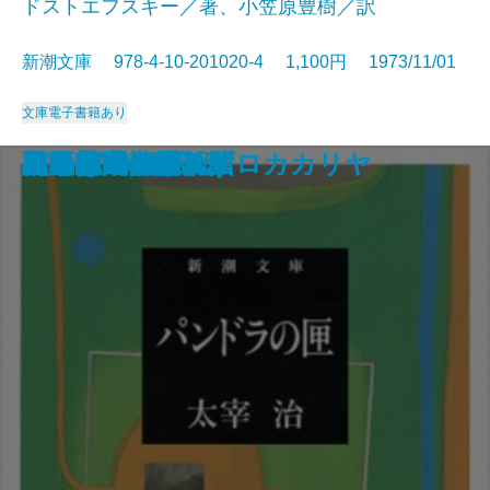
ドストエフスキー／著、小笠原豊樹／訳
新潮文庫 978-4-10-201020-4 1,100円 1973/11/01
文庫
電子書籍あり
ちいさこべ
ブンとフン
新ハムレット
星への旅
沈黙の春
リチャード三世
Dの複合
ほら男爵 現代の冒険
深川安楽亭
虐げられた人びと
パンドラの匣
出発は遂に訪れず
黒の様式
長距離走者の孤独
松風の門
ことばの歳時記
死の家の記録
水中都市・デンドロカカリヤ
夏の花・心願の国
メルヒェン