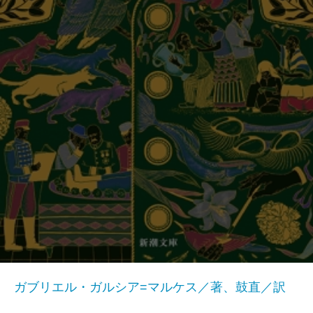
ガブリエル・ガルシア=マルケス／著、鼓直／訳