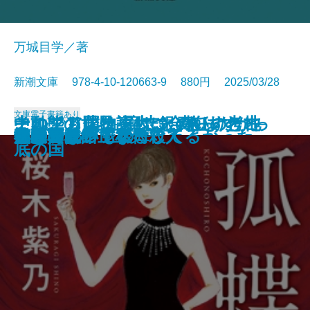
万城目学／著
新潮文庫 978-4-10-120663-9 880円 2025/03/28
文庫
電子書籍あり
このクリニックはつぶれます！─
中動態の世界─意志と責任の考古
それでも僕は東大に合格したかっ
ナルニア国物語4 銀のいすと地
河を渡って木立の中へ
逃げろ逃げろ逃げろ！
灼熱の魂
銃を持つ花嫁
光の犬
東大なんか入らなきゃよかった
あの子とQ
孤蝶の城
春のこわいもの
アマチュア
母親になって後悔してる
族長の秋
美澄真白の正なる殺人
小暮写眞館〔上〕
小暮写眞館〔下〕
沈むフランシス
医療コンサル高柴一香の診断─
学─
た─偏差値35からの大逆転─
底の国