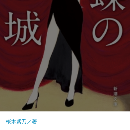
桜木紫乃／著