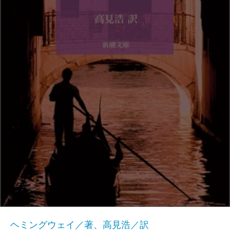
ヘミングウェイ／著、高見浩／訳