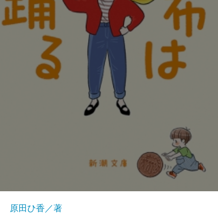
原田ひ香／著