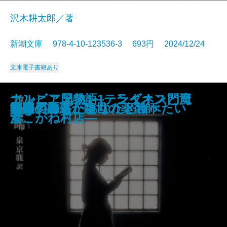
沢木耕太郎／著
新潮文庫 978-4-10-123536-3 693円 2024/12/24
文庫
電子書籍あり
黒雪姫と七人の怪物 最愛の人を
ぼけますから、よろしくお願いし
つゆのあとさき・カッフェー一夕
キャラヴァンは進む─銀河を渡るI
ナルニア国物語1 ライオンと魔
コンビニ兄弟4―テンダネス門司
戦車兵の栄光─マチルダ単騎行─
殺されたので黒衣の悪女になって
紫姫の国〔上〕
紫姫の国〔下〕
工藤會事件
財布は踊る
晴れの日散歩
少年の君
守り刀のうた
堕天の誘惑 幽世の薬剤師
熔果
邯鄲の島遥かなり〔下〕
救国ゲーム
もういちど、あなたと食べたい
ベージュ
ます。 おかえりお母さん
話
─
女
港こがね村店―
復讐を誓います