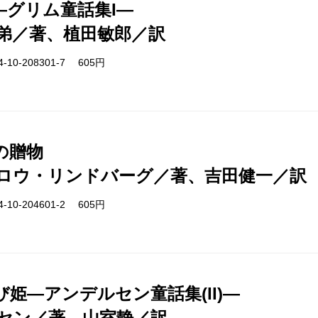
―グリム童話集I―
弟／著、植田敏郎／訳
-10-208301-7 605円
の贈物
ロウ・リンドバーグ／著、吉田健一／訳
-10-204601-2 605円
姫―アンデルセン童話集(II)―
セン／著、山室静／訳