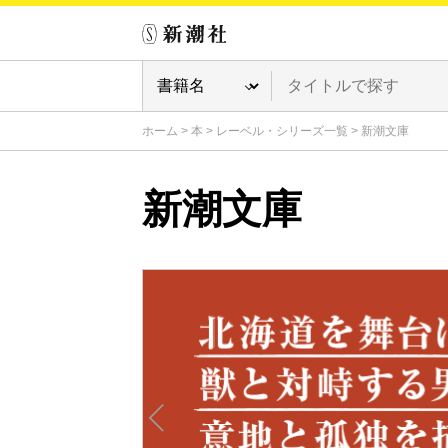
ホーム
>
本
>
レーベル・シリーズ一覧
>
新潮文庫
新潮文庫