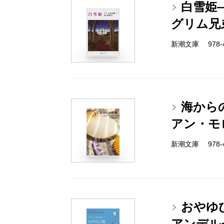
白雪姫
グリム兄
新潮文庫 978-4
海から
アン・モ
新潮文庫 978-4
おやゆび
アンデル