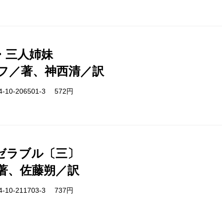
・三人姉妹
フ／著、神西清／訳
-10-206501-3 572円
ゼラブル〔三〕
著、佐藤朔／訳
-10-211703-3 737円