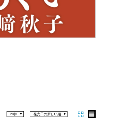
Nex
t
20件
発売日の新しい順