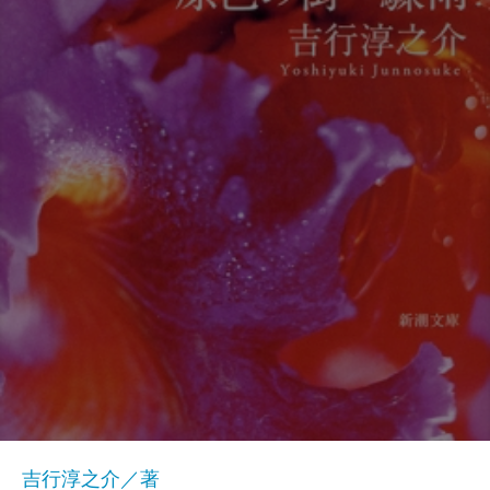
吉行淳之介／著