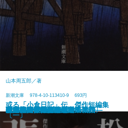
山本周五郎／著
新潮文庫 978-4-10-113410-9 693円
或る「小倉日記」伝 傑作短編集
原色の街・驟雨
虚空遍歴〔上〕
質屋の女房
獣の戯れ
歪んだ複写―税務署殺人事件―
どくとるマンボウ昆虫記
日本語の年輪
わるいやつら〔下〕
わるいやつら〔上〕
さぶ
張込み 傑作短編集〔五〕
西郷札 傑作短編集〔三〕
黒地の絵 傑作短編集〔二〕
幽霊―或る幼年と青春の物語―
佐渡流人行 傑作短編集〔四〕
助左衛門四代記
強力伝・孤島
駅路 傑作短編集〔六〕
敦煌
〔一〕