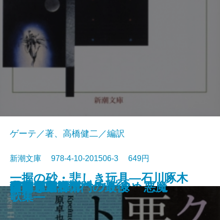
ゲーテ／著、高橋健二／編訳
新潮文庫 978-4-10-201506-3 649円
一握の砂・悲しき玩具―石川啄木
愛と死
絵のない絵本
田舎教師
変身
硝子戸の中
田園交響楽
倫敦塔・幻影の盾
光あるうち光の中を歩め
真理先生
ゲーテ格言集
クロイツェル・ソナタ 悪魔
行人
人間ぎらい
蒲団・重右衛門の最後
こころ
白鯨〔下〕
白鯨〔上〕
彼岸過迄
ぼく東綺譚
歌集―