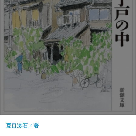
夏目漱石／著