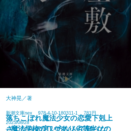
大神晃／著
新潮文庫nex 978-4-10-180311-1 781円
落ちこぼれ魔法少女の恋愛下剋上
2025/08/28
さよならの言い方なんて知らな
─魔法学校のワケあり劣等生なの