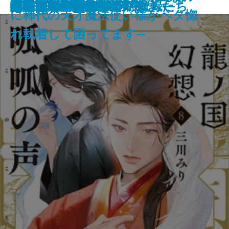
厳島
伊勢大名の関ヶ原
筋肉と脂肪 身体の声をきく
マイブック―2026年の記録―
ネバーランド
ビッグ・バウンス
穢れなき者へ
鬼の花婿 幽世の薬剤師
蜘蛛屋敷の殺人
龍ノ国幻想8 呱呱の声
闇抜け─密命船侍始末─
悲鳴
審議官─隠蔽捜査9.5─
定形外郵便
小説作法の奥義
ファウンテンブルーの魔人たち
磔の地
眠れるアンナ・O
い。10
に稀代の天才魔法使い様がベタ惚
れ執着して困ってます─