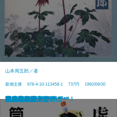
山本周五郎／著
新潮文庫 978-4-10-113458-1 737円 1992/09/30
本を読む女
魔術はささやく
クラインの壺
ベルリン飛行指令
こんなふうに死にたい
どんぐり民話館
賊将
夢のように日は過ぎて
マキアヴェッリ語録
与之助の花
虚航船団
井上成美
海馬
村上朝日堂 はいほー！
本居宣長〔上〕
本居宣長〔下〕
高円寺純情商店街
原っぱ
風雲海南記
状況曲線〔上〕