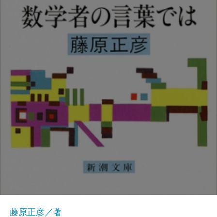
藤原正彦／著