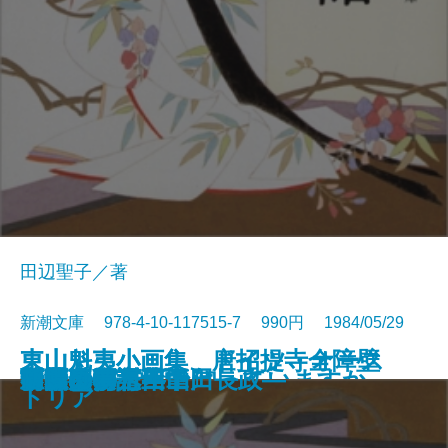
田辺聖子／著
新潮文庫 978-4-10-117515-7 990円 1984/05/29
東山魁夷小画集 唐招提寺全障壁
東山魁夷小画集 ドイツ・オース
数学者の言葉では
ギリシア神話を知っていますか
一瞬の夏〔上〕
一瞬の夏〔下〕
時雨みち
音楽
姥ざかり
新源氏物語〔上〕
新源氏物語〔中〕
新源氏物語〔下〕
菊月夜
王国への道―山田長政―
日曜日の万年筆
春秋山伏記
言葉の海へ
富豪刑事
胡蝶の夢 三
胡蝶の夢 四
画
トリア