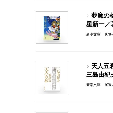
夢魔の
星新一／
新潮文庫 978-4-
天人五
三島由紀
新潮文庫 978-4-