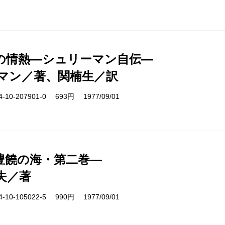
の情熱―シュリーマン自伝―
マン／著、関楠生／訳
10-207901-0 693円 1977/09/01
豊饒の海・第二巻―
夫／著
10-105022-5 990円 1977/09/01