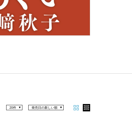
Nex
t
20件
発売日の新しい順