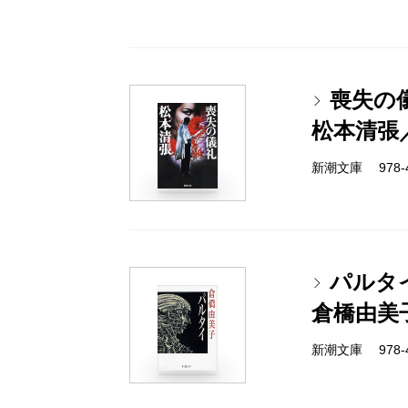
喪失の
松本清張
新潮文庫 978-4-
パルタ
倉橋由美
新潮文庫 978-4-