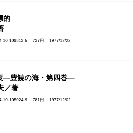
標的
著
10-109813-5 737円 1977/12/22
衰―豊饒の海・第四巻―
夫／著
10-105024-9 781円 1977/12/02