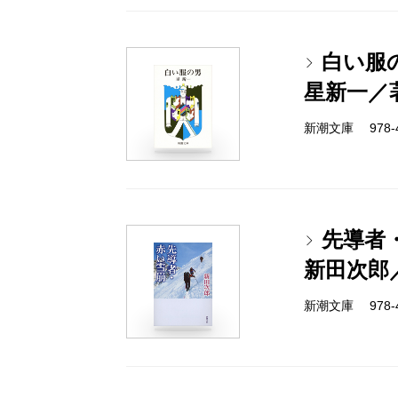
白い服
星新一／
新潮文庫 978-4-
先導者
新田次郎
新潮文庫 978-4-