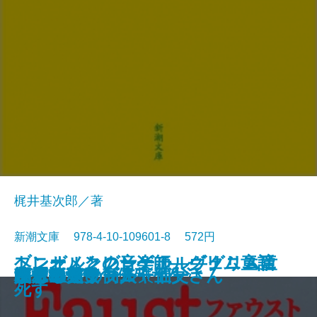
梶井基次郎／著
新潮文庫 978-4-10-109601-8 572円
ブレーメンの音楽師―グリム童話
ヘンゼルとグレーテル―グリム童
トニオ・クレーゲル ヴェニスに
ジュリアス・シーザー
近代能楽集
ファウスト〔二〕
江分利満氏の優雅な生活
藤村詩集
楼蘭
幸福な王子
檸檬
ファウスト〔一〕
リア王
眠れる美女
ヴェニスの商人
美しい星
レ・ミゼラブル〔五〕
かもめ・ワーニャ伯父さん
ハムレット
八月の光
集III―
話集II―
死す