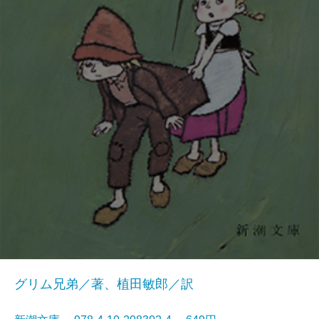
グリム兄弟／著、植田敏郎／訳