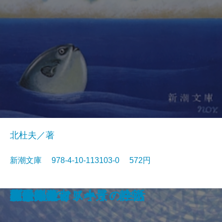
北杜夫／著
新潮文庫 978-4-10-113103-0 572円
眠狂四郎無頼控〔六〕
日日平安
芽むしり仔撃ち
忍ぶ川
梟の城
海辺の光景
しぶちん
しろばんば
香華
どくとるマンボウ航海記
プールサイド小景・静物
おはん
大炊介始末
ドストエフスキイの生活
楢山節考
紀ノ川
蒼き狼
可愛いエミリー
天平の甍
ひかりごけ