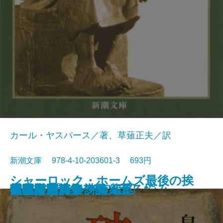
カール・ヤスパース／著、草薙正夫／訳
新潮文庫 978-4-10-203601-3 693円
シャーロック・ホームズ最後の挨
春の城
桜の実の熟する時
千曲川のスケッチ
人間の土地
クヌルプ
夜明け前 第二部〔下〕
夜明け前 第二部〔上〕
小さき者へ・生れ出づる悩み
哲学入門
破戒
夜明け前 第一部〔上〕
夜明け前 第一部〔下〕
肉体の悪魔
青春は美わし
コクトー詩集
アポリネール詩集
人生論ノート
異邦人
スタインベック短編集
拶