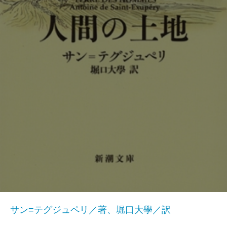
サン=テグジュペリ／著、堀口大學／訳