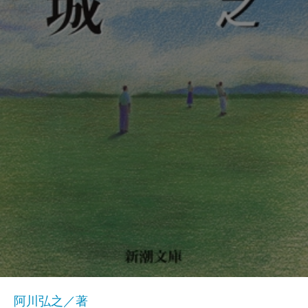
阿川弘之／著