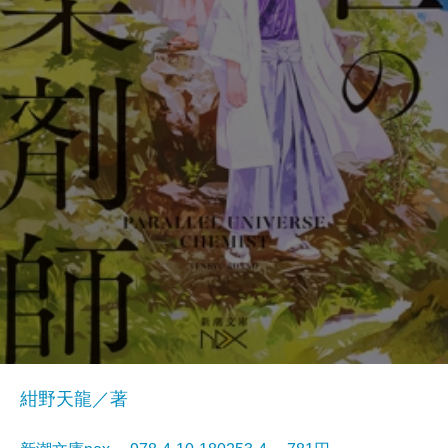
紺野天龍／著