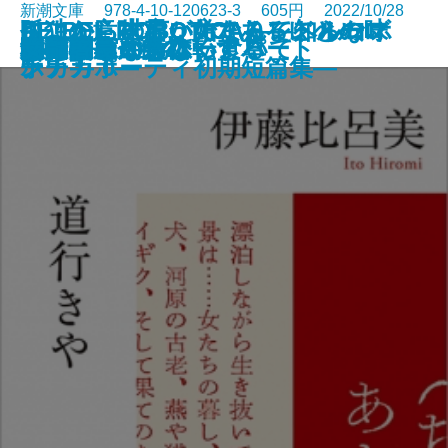
新潮文庫 978-4-10-120623-3 605円 2022/10/28
さよならの言い方なんて知らな
孤独の意味も、女であることの味
ここから世界が始まる―トルーマ
RE:BEL ROBOTICA―レベルロボ
RE:BEL ROBOTICA 0―レベルロ
罪の轍
名人
闇の奥
六畳間ミステリーアパート
幽世の薬剤師2
殺人者
銀花の蔵
私のことならほっといて
道行きや
ポロック生命体
清く貧しく美しく
アガワ家の危ない食卓
自転しながら公転する
56日間
女副署長 祭礼
い。7
わいも
ン・カポーティ初期短篇集―
チカ―
ボチカ 0―