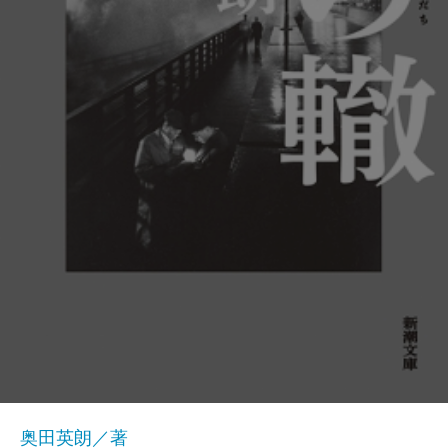
奥田英朗／著