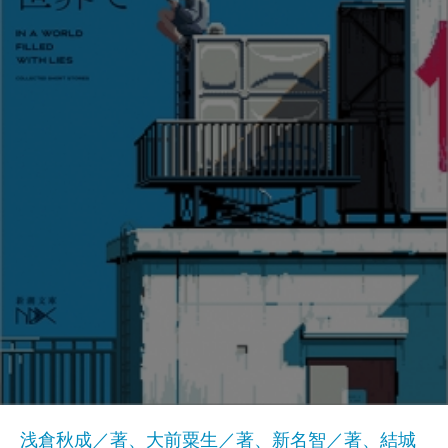
浅倉秋成／著、大前粟生／著、新名智／著、結城