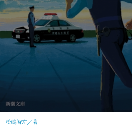
松嶋智左／著