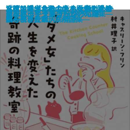
「ダメ女」たちの人生を変えた奇
友喰い―鬼食役人のあやかし退治
フランス革命の女たち―激動の時
沈没船博士、海の底で歴史の謎を
名前で呼ばれたこともなかったか
嘘があふれた世界で
巡査たちに敬礼を
希望のゆくえ
飛ぶ男
果ての海
土佐くろしお鉄道殺人事件
出版禁止 ろろるの村滞在記
TIMELESS
雷神
風神の手
屍衣にポケットはない
もふもふ―犬猫まみれの短編集―
オーバーヒート
夢に迷ってタクシーを呼んだ
アンソーシャル ディスタンス
跡の料理教室
帖―
代を生きた11人の物語―
追う
ら―奈良少年刑務所詩集―