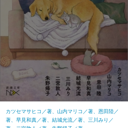
カツセマサヒコ／著、山内マリコ／著、恩田陸／
著、早見和真／著、結城光流／著、三川みり／