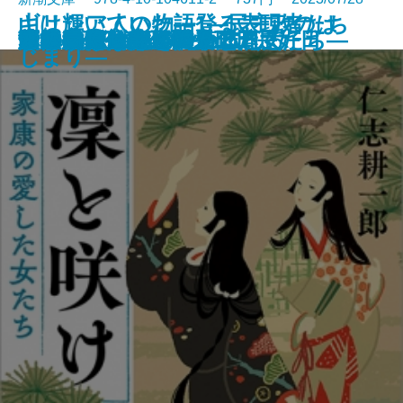
山は輝いていた―登る表現者たち
ギリシア人の物語1―民主政のは
サキの忘れ物
沙林 偽りの王国〔上〕
沙林 偽りの王国〔下〕
舞姫
キリング・ヒル
ウナギが故郷に帰るとき
金春屋ゴメス 因果の刀
夏の約束、水の聲
母影
凜と咲け―家康の愛した女たち―
芽吹長屋仕合せ帖 日日是好日
湖の女たち
脳はみんな病んでいる
ひとすじの光を辿れ
すべてはエマのために
幽世の薬剤師4
とわの庭
この気持ちもいつか忘れる
十三人の断章―
じまり―