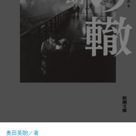
奥田英朗／著