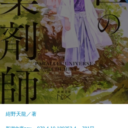
紺野天龍／著