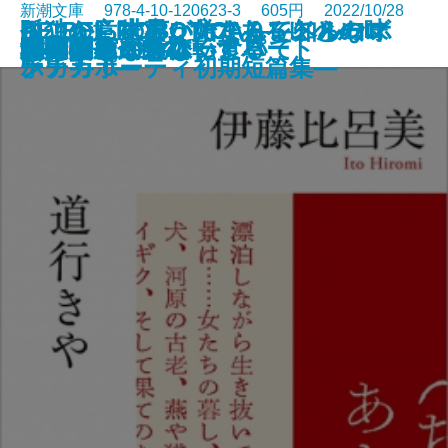
新潮文庫 978-4-10-120623-3 605円 2022/10/28
さよならの言い方なんて知らな
孤独の意味も、女であることの味
ここから世界が始まる―トルーマ
RE:BEL ROBOTICA―レベルロボ
RE:BEL ROBOTICA 0―レベルロ
罪の轍
名人
闇の奥
六畳間ミステリーアパート
幽世の薬剤師2
殺人者
銀花の蔵
私のことならほっといて
道行きや
ポロック生命体
清く貧しく美しく
アガワ家の危ない食卓
自転しながら公転する
56日間
女副署長 祭礼
い。7
わいも
ン・カポーティ初期短篇集―
チカ―
ボチカ 0―