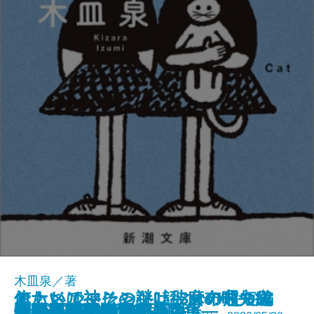
木皿泉／著
エナメル―その謎は彼女の暇つぶ
おもいでマシン―1話3分の超短編
俺たちは神じゃない―麻布中央病
あの夏の正解
クジラアタマの王様
ツナグ 想い人の心得
Yuming Tribute Stories
伊豆の踊子
石原家の人びと
オペラ座の怪人
カゲロボ
短歌と俳句の五十番勝負
手のひらの楽園
清明―隠蔽捜査8―
やまいだれの歌
正岡子規
あたしたち、海へ
成功は時間が10割
別れの季節―お鳥見女房―
焔