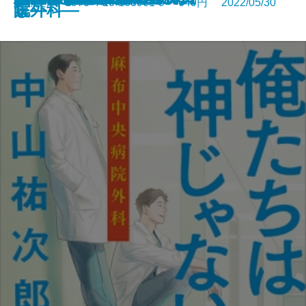
新潮文庫 978-4-10-103961-9 649円 2022/05/30
し―
集―
院外科―