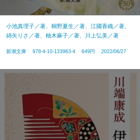
小池真理子／著、桐野夏生／著、江國香織／著、
綿矢りさ／著、柚木麻子／著、川上弘美／著
新潮文庫 978-4-10-133963-4 649円 2022/06/27