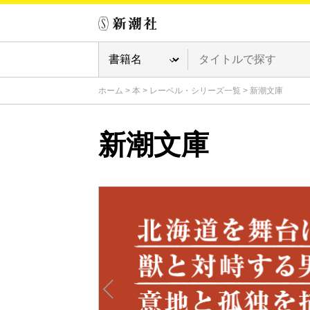
ホーム
>
本
>
レーベル・シリーズ一覧
>
新潮文庫
新潮文庫