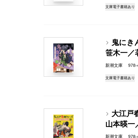
文庫
電子書籍あり
鬼にき
笹木一／
新潮文庫 978-4-
文庫
電子書籍あり
大江戸春
山本暎一
新潮文庫 978-4-