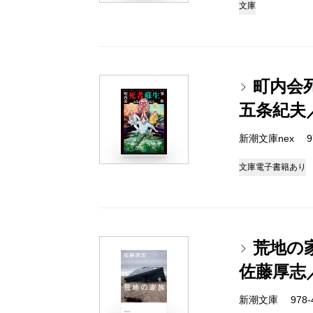
文庫
町内会
五条紀夫
新潮文庫nex 978
文庫
電子書籍あり
荒地の
佐藤厚志
新潮文庫 978-4-