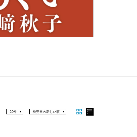
Nex
t
20件
発売日の新しい順