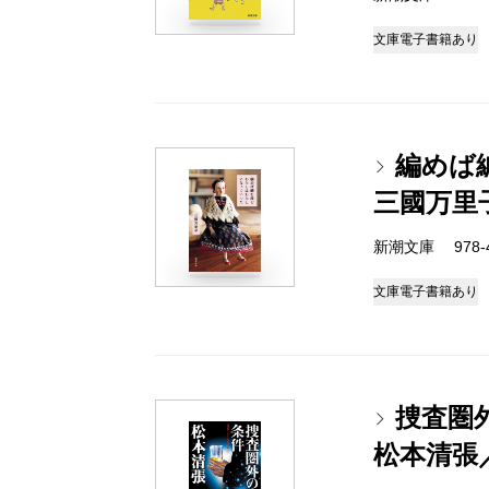
文庫
電子書籍あり
編めば
三國万里
新潮文庫 978-4-
文庫
電子書籍あり
捜査圏
松本清張