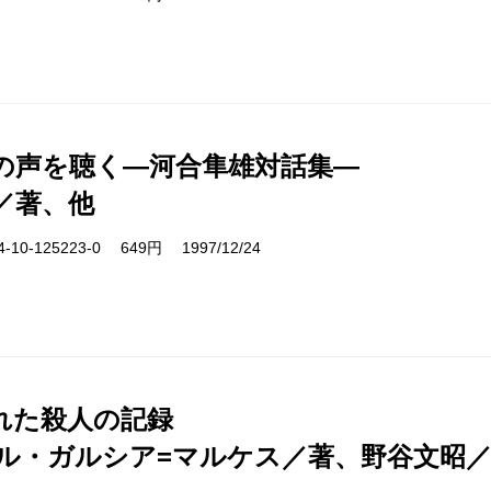
の声を聴く―河合隼雄対話集―
／著、他
10-125223-0 649円 1997/12/24
れた殺人の記録
ル・ガルシア=マルケス／著、野谷文昭