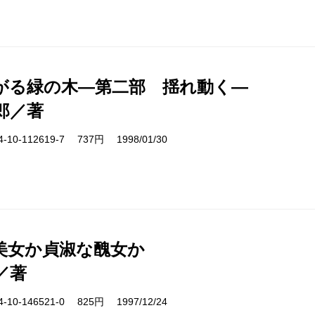
がる緑の木―第二部 揺れ動く―
郎／著
10-112619-7 737円 1998/01/30
美女か貞淑な醜女か
／著
10-146521-0 825円 1997/12/24