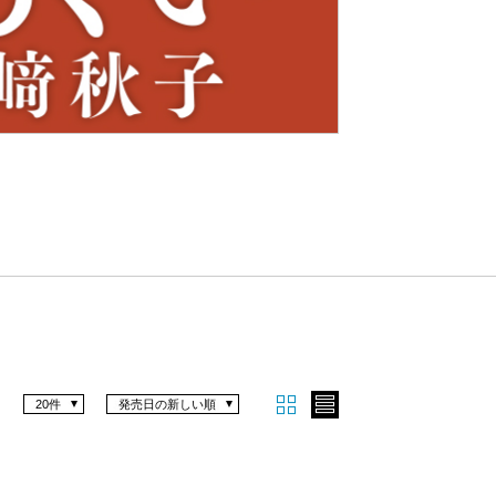
Nex
t
20件
発売日の新しい順