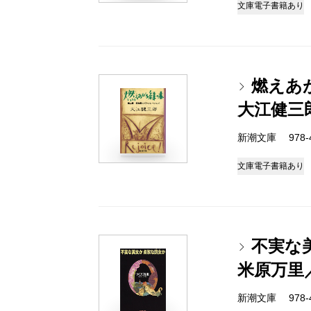
文庫
電子書籍あり
燃えあ
大江健三
新潮文庫 978-4-
文庫
電子書籍あり
不実な
米原万里
新潮文庫 978-4-