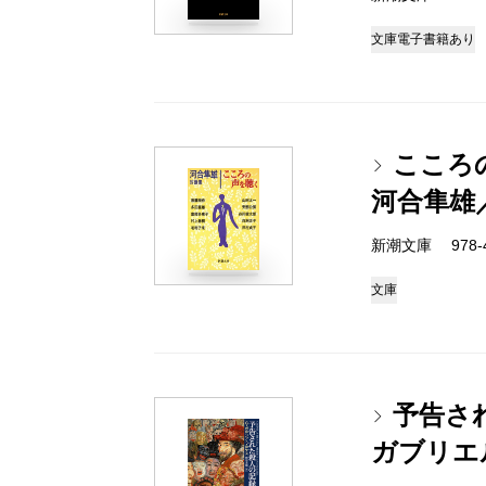
文庫
電子書籍あり
こころ
河合隼雄
新潮文庫 978-4-
文庫
予告さ
ガブリエ