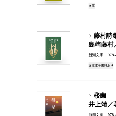
文庫
藤村詩
島崎藤村
新潮文庫 978-4
文庫
電子書籍あり
楼蘭
井上靖／
新潮文庫 978-4