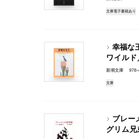
文庫
電子書籍あり
幸福な
ワイルド
新潮文庫 978-4
文庫
ブレー
グリム兄