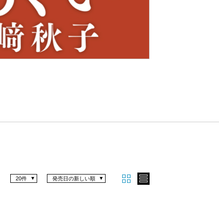
Nex
t
20件
発売日の新しい順