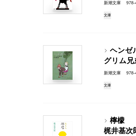
新潮文庫 978-4
文庫
ヘンゼ
グリム兄
新潮文庫 978-4
文庫
檸檬
梶井基次