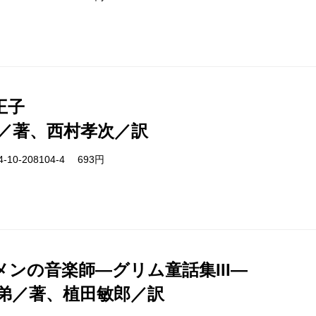
王子
／著、西村孝次／訳
-10-208104-4 693円
メンの音楽師―グリム童話集III―
弟／著、植田敏郎／訳