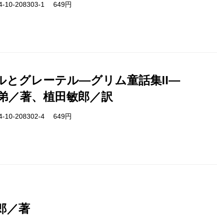
-10-208303-1 649円
ルとグレーテル―グリム童話集II―
弟／著、植田敏郎／訳
-10-208302-4 649円
郎／著