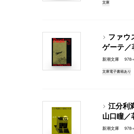
文庫
ファウ
ゲーテ／
新潮文庫 978-4
文庫
電子書籍あり
江分利
山口瞳／
新潮文庫 978-4