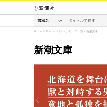
ホーム
>
本
>
レーベル・シリーズ一覧
>
新潮文庫
新潮文庫