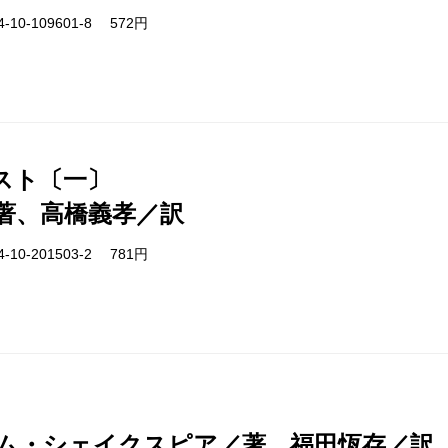
-10-109601-8 572円
スト〔一〕
著、高橋義孝／訳
-10-201503-2 781円
ム・シェイクスピア／著、福田恆存／訳