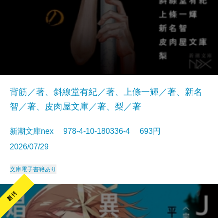
背筋／著、斜線堂有紀／著、上條一輝／著、新名
智／著、皮肉屋文庫／著、梨／著
新潮文庫nex 978-4-10-180336-4 693円
2026/07/29
文庫
電子書籍あり
新刊