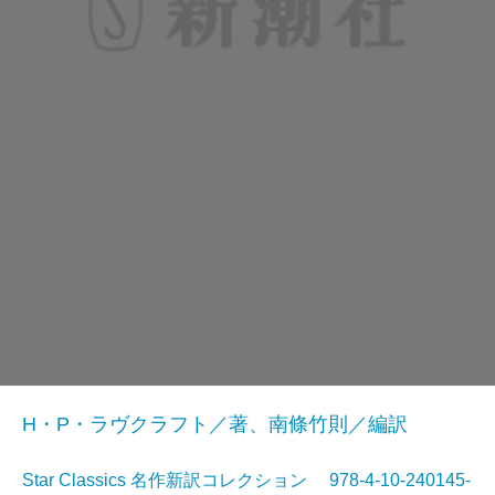
H・P・ラヴクラフト／著、南條竹則／編訳
Star Classics 名作新訳コレクション 978-4-10-240145-