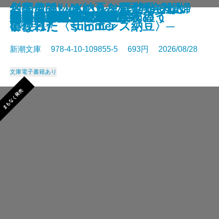
さよならの言い方なんて知らな
〈完全版〉JKハルは異世界で娼婦
幻のアフリカ納豆を追え！─そし
名探偵のいけにえ─人民教会殺人
幽冥の岸 十二国記
未知なるカダスを夢に求めて
龍ノ国幻想9 天恵の命
神と王1 亡国の書
人魚屋敷の殺人
悪徳もまた
善人たち
わたしが・棄てた・女
きまぐれカプセル
一夜─隠蔽捜査10─
夢ノ町本通り─文庫版─
フィレンツェに悪魔が彷徨う
その他の危険
人喰いパンダ殺人事件
色ざんげ
晴れでも雨でも昆虫学者
い。11
になった summer
て現れた〈サピエンス納豆〉─
事件─
星新一／著
新潮文庫 978-4-10-109855-5 693円 2026/08/28
文庫
電子書籍あり
まもなく発売