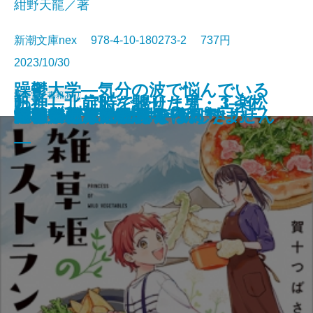
紺野天龍／著
新潮文庫nex 978-4-10-180273-2 737円
2023/10/30
躁鬱大学―気分の波で悩んでいる
文庫
電子書籍あり
わたし、定時で帰ります。3―仁
帆神―北前船を馳せた男・工楽松
世の中と足並みがそろわない
もう一杯だけ飲んで帰ろう。
女たち三百人の裏切りの書
計算する生命
もういちど
千羽鶴
悪なき殺人
幽世の薬剤師5
雑草姫のレストラン
神よ憐れみたまえ
モテの壁
いつかたこぶねになる日
外科室・天守物語
ギリシア人の物語4―新しき力―
小島
掲載禁止 撮影現場
のは、あなただけではありません
旅のつばくろ
義なき賃上げ闘争編―
右衛門―
―