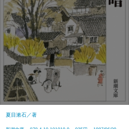
夏目漱石／著