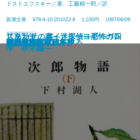
ドストエフスキー／著、工藤精一郎／訳
新潮文庫 978-4-10-201022-8 1,100円 1987/06/09
文庫
電子書籍あり
しあわせの書―迷探偵ヨギ ガン
スタンド・バイ・ミー―恐怖の四
風の盆恋歌
友達・棒になった男
姥ときめき
映画を見ると得をする
明暗
次郎物語〔上〕
次郎物語〔中〕
罪と罰〔上〕
罪と罰〔下〕
次郎物語〔下〕
光抱く友よ
荻窪風土記
風の王国
自家製 文章読本
勇者は語らず
広き迷路
村上朝日堂
刺客 用心棒日月抄
ジーの心霊術―
季 秋冬編―