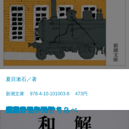
夏目漱石／著
新潮文庫 978-4-10-101003-8 473円
猟銃・闘牛
ヴェルレーヌ詩集
草枕
斜陽
高村光太郎詩集
歌行燈・高野聖
土
真実一路
老妓抄
坊っちゃん
和解
ヰタ・セクスアリス
出家とその弟子
にごりえ・たけくらべ
武蔵野
白痴
青年
雁
それから
門