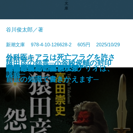
谷川俊太郎／著
新潮文庫 978-4-10-126628-2 605円 2025/10/29
外科医キアラは死亡フラグを許さ
文庫
電子書籍あり
猿田彦の怨霊─小余綾俊輔の封印
探偵はパリへ還る
恐るべきこどもたち
美しい探偵に必要な殺人
僕の青春をクイズに捧ぐ
殺意はないけど
銀将の奇跡─覇王の譜2─
雨上がりのビーフシチュー
あかあかや月─明恵上人伝─
ひむろ飛脚
虚空へ
やりなおし世界文学
母の味、だいたい伝授
巨匠とマルガリータ
秘儀〔上〕
秘儀〔下〕
巫女は月夜に殺される
ない─死人だらけのシナリオは、
木挽町のあだ討ち
野火の夜
講義─
前世の知識で書きかえます─