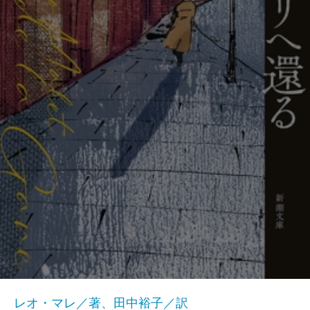
レオ・マレ／著、田中裕子／訳