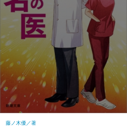
藤ノ木優／著