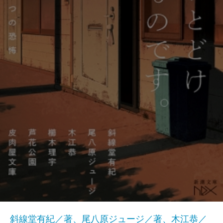
斜線堂有紀／著、尾八原ジュージ／著、木江恭／