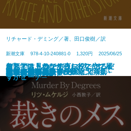
リチャード・デミング／著、田口俊樹／訳
新潮文庫 978-4-10-240881-0 1,320円 2025/06/25
おとどけものです。─あなたに届
なんでも見つかる夜に、こころだ
デス・ストランディング2─オン・
鳥類学は、あなたのお役に立てま
文庫
あしたの名医3─執刀医・北条衛─
美しすぎた薔薇
君といた日の続き
皆のあらばしり
えげつない！ 寄生生物
らんたん
ナルニア国物語7 さいごの戦い
私立探偵マニー・ムーン
裁きのメス
記憶の鍵盤
成瀬は天下を取りにいく
母ちゃんのフラフープ
しろがねの葉
答えは風のなか
いつまで
罠
いた6つの恐怖─
けが見つからない
ザ・ビーチ─
すか？