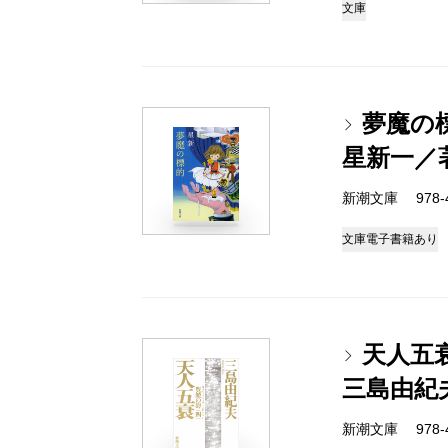
文庫
夢魔の
星新一／
新潮文庫 978-4-
文庫
電子書籍あり
天人五
三島由紀
新潮文庫 978-4-