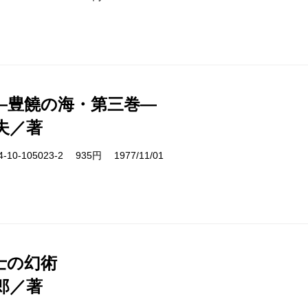
―豊饒の海・第三巻―
夫／著
10-105023-2 935円 1977/11/01
士の幻術
郎／著