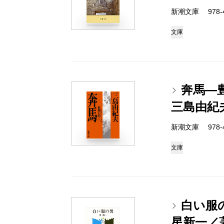
新潮文庫 978-4-
文庫
奔馬―
三島由紀
新潮文庫 978-4-
文庫
白い服
星新一／