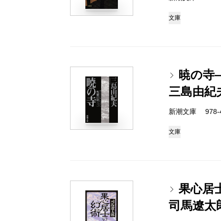
文庫
暁の寺
三島由紀
新潮文庫 978-4-
文庫
果心居
司馬遼太