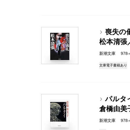
喪失の
松本清張
新潮文庫 978-4-
文庫
電子書籍あり
パルタ
倉橋由美
新潮文庫 978-4-