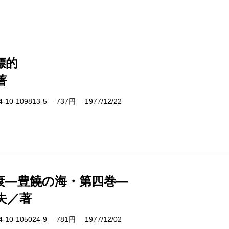
標的
著
10-109813-5 737円 1977/12/22
衰―豊饒の海・第四巻―
夫／著
10-105024-9 781円 1977/12/02