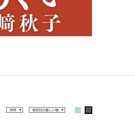
Nex
t
20件
発売日の新しい順