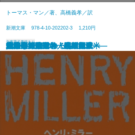
トーマス・マン／著、高橋義孝／訳
新潮文庫 978-4-10-202202-3 1,210円
文庫
電子書籍あり
貧しき人びと
未成年〔下〕
未成年〔上〕
壁
青梅雨
忘却の河
エミリーの求めるもの
魔の山〔下〕
雁の寺・越前竹人形
魔の山〔上〕
北回帰線
勝海舟―第五巻・江戸開城―
勝海舟―第六巻・明治新政―
勝海舟―第三巻・長州征伐―
勝海舟―第四巻・大政奉還―
他人の顔
河童・或阿呆の一生
勝海舟―第一巻・黒船渡来―
勝海舟―第二巻・咸臨丸渡米―
地獄変・偸盗