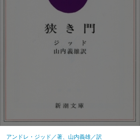
アンドレ・ジッド／著、山内義雄／訳