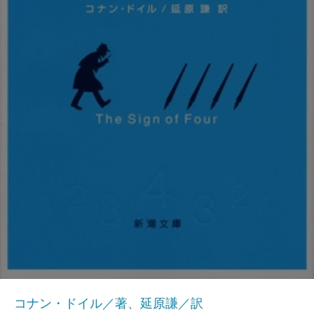
コナン・ドイル／著、延原謙／訳