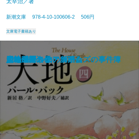
太宰治／著
新潮文庫 978-4-10-100606-2 506円
文庫
電子書籍あり
狭き門
天の夕顔
夕鶴・彦市ばなし
善悪の彼岸
バスカヴィル家の犬
盗賊
野火
博物誌
フランダースの犬
走れメロス
大地〔四〕
大地〔三〕
大地〔二〕
ジェーン・エア〔下〕
大地〔一〕
四つの署名
悪の華
シャーロック・ホームズの事件簿
少将滋幹の母
ドルジェル伯の舞踏会