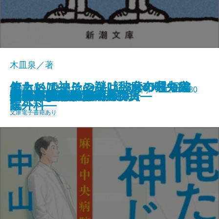
木皿泉／著
エナメル―その謎は彼女の暇つぶ
おもいでマシン―1話3分の超短編
俺たちは神じゃない―麻布中央病
新潮文庫 978-4-10-103961-9 649円 2022/05/30
あの夏の正解
クジラアタマの王様
ツナグ 想い人の心得
Yuming Tribute Stories
伊豆の踊子
石原家の人びと
オペラ座の怪人
カゲロボ
短歌と俳句の五十番勝負
手のひらの楽園
清明―隠蔽捜査8―
やまいだれの歌
正岡子規
あたしたち、海へ
成功は時間が10割
別れの季節―お鳥見女房―
焔
し―
集―
院外科―
文庫
電子書籍あり