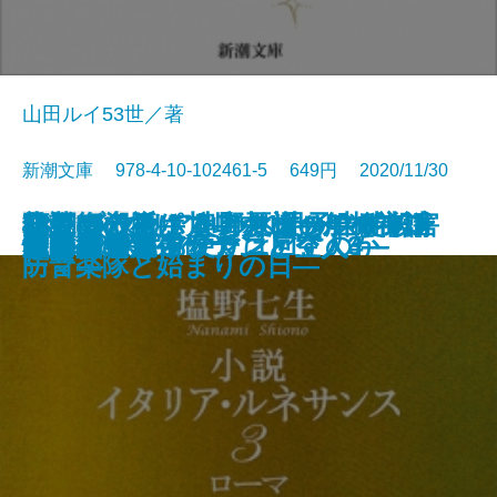
山田ルイ53世／著
新潮文庫 978-4-10-102461-5 649円 2020/11/30
43回の殺意―川崎中1男子生徒殺害
狂気の山脈にて―クトゥルー神話
レンブラントをとり返せ―ロンド
額装師の祈り 奥野夏樹のデザイン
小説 イタリア・ルネサンス3―ロ
君と奏でるポコアポコ―船橋市消
文庫
電子書籍あり
うかれ女島
湖畔の愛
愉楽にて
それでも、あなたは回すのか
隣のずこずこ
一発屋芸人列伝
クローゼット
私的読食録
カタストロフ・マニア
むすびつき
放課後の宇宙ラテ
ヴェネツィア便り
運命の逆流―ソナンと空人3―
朱く照る丘―ソナンと空人4―
事件の深層―
傑作選―
ン警視庁美術骨董捜査班―
ノート
ーマ―
防音楽隊と始まりの日―