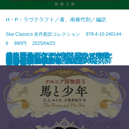
H・P・ラヴクラフト／著、南條竹則／編訳
Star Classics 名作新訳コレクション 978-4-10-240144-
6 990円 2025/04/23
鬼にきんつば─坊主と同心、幽世
大江戸春画ウォーズ UTAMARO
編めば編むほどわたしはわたしに
捜査圏外の条件─初期ミステリ傑
チャールズ・デクスター・ウォー
文庫
電子書籍あり
ナルニア国物語6 魔術師のおい
ゆるやかに生贄は
町内会死者蘇生事件
荒地の家族
夏日狂想
ナルニア国物語5 馬と少年
罪の水際
あやかしの仇討ち 幽世の薬剤師
街とその不確かな壁〔上〕
街とその不確かな壁〔下〕
天路の旅人〔上〕
天路の旅人〔下〕
怪物
田沼と蔦重
ヤクザの子
しらべ─
伝
なっていった
作集(三)─
ド事件