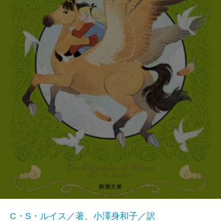
C・S・ルイス／著、小澤身和子／訳