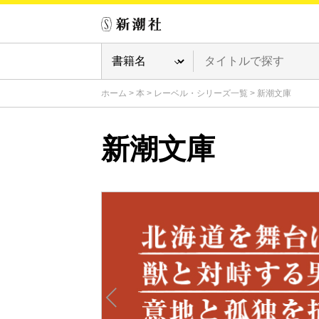
ホーム
>
本
>
レーベル・シリーズ一覧
>
新潮文庫
新潮文庫