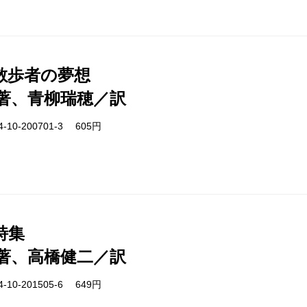
散歩者の夢想
著、青柳瑞穂／訳
-10-200701-3 605円
詩集
著、高橋健二／訳
-10-201505-6 649円