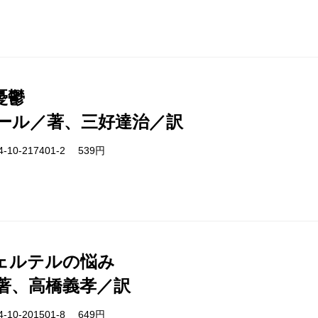
憂鬱
ール／著、三好達治／訳
-10-217401-2 539円
ェルテルの悩み
著、高橋義孝／訳
-10-201501-8 649円