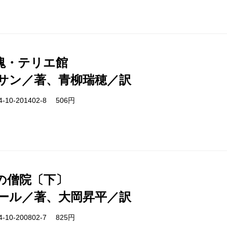
塊・テリエ館
サン／著、青柳瑞穂／訳
-10-201402-8 506円
の僧院〔下〕
ール／著、大岡昇平／訳
-10-200802-7 825円