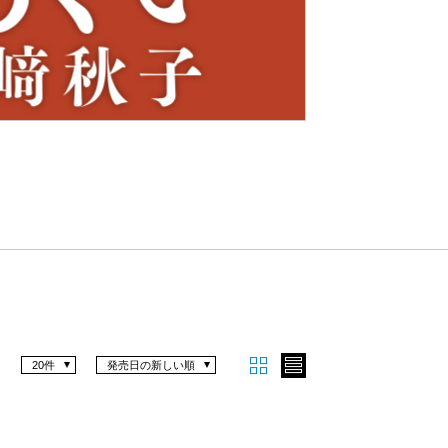
Nex
t
20件
発売日の新しい順