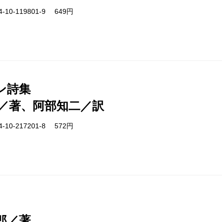
-10-119801-9 649円
ン詩集
／著、阿部知二／訳
-10-217201-8 572円
郎／著