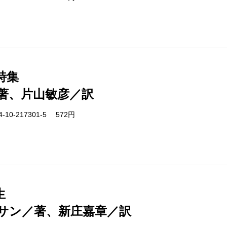
詩集
著、片山敏彦／訳
-10-217301-5 572円
生
サン／著、新庄嘉章／訳