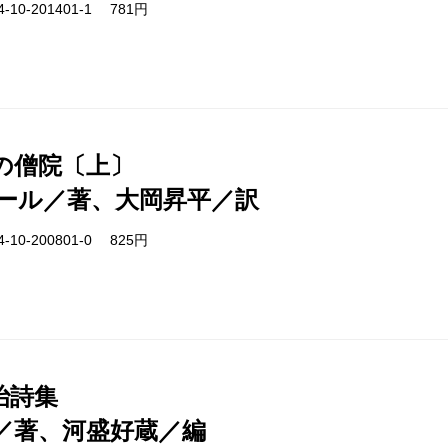
-10-201401-1 781円
の僧院〔上〕
ール／著、大岡昇平／訳
-10-200801-0 825円
治詩集
／著、河盛好蔵／編