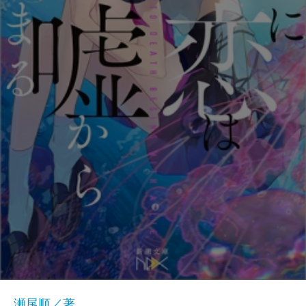
瀬尾順／著