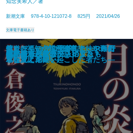
知念実希人／著
新潮文庫 978-4-10-121072-8 825円 2021/04/26
文庫
電子書籍あり
ダーク・マテリアルズII 神秘の
ダーク・マテリアルズII 神秘の
雪ぐ人―「冤罪弁護士」今村核の
大奥づとめ―よろずおつとめ申し
どうやらオレたち、いずれ死ぬっ
僕とぼく―佐世保事件で妹を奪わ
オレたちのプロ野球ニュース―野
軌道―福知山線脱線事故 JR西日
全裸監督―村西とおる伝―
吃音―伝えられないもどかしさ―
ルポ川崎
文豪の凄い語彙力
ひとつむぎの手
月の炎
ウィステリアと三人の女たち
デイジー・ミラー
死に至る恋は嘘から始まる
心が折れた夜のプレイリスト
流転の海 読本
物語を忘れた外国語
短剣〔上〕
短剣〔下〕
挑戦―
候―
つーじゃないですか
れた兄と弟―
球報道に革命を起こした者たち―
本を変えた闘い―