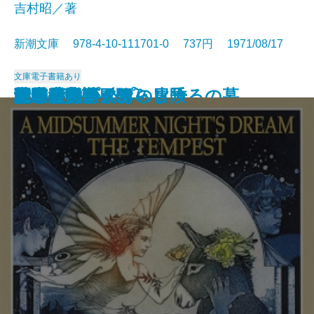
吉村昭／著
新潮文庫 978-4-10-111701-0 737円 1971/08/17
文庫
電子書籍あり
アメリカひじき・火垂るの墓
国盗り物語〔三〕
国盗り物語〔四〕
悪霊〔下〕
悪霊〔上〕
国盗り物語〔一〕
国盗り物語〔二〕
黒い画集
日常生活の冒険
戦艦武蔵
夏の夜の夢・あらし
青の時代
日本三文オペラ
青春の蹉跌
ボッコちゃん
点と線
城
眼の壁
船乗りクプクプの冒険
荒野のおおかみ