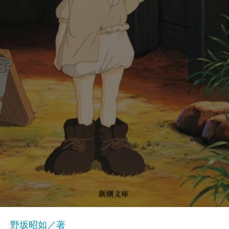
野坂昭如／著